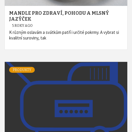
MANDLE PRO ZDRAVÍ, POHODU A MLSNÝ
JAZÝČEK
5 ROKY AGO
K různým oslavám a svátkům patří i určité pokrmy. A vybrat si
kvalitní suroviny, tak
PRODUKTY