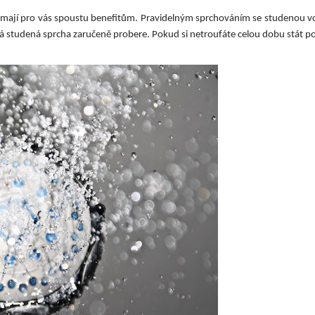
e mají pro vás spoustu benefitům. Pravidelným sprchováním se studenou v
ová studená sprcha zaručeně probere. Pokud si netroufáte celou dobu stát