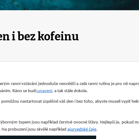
en i bez kofeinu
kterým ranní vstávání jednoduše nesvědčí a celá ranní rutina je pro ně nap
ínáním. Ráno se budí
unavení
, a tak stále dokola.
pomůžou nastartovat úspěšně váš den i bez toho, abyste museli vypít hekto
Výborným typem jsou například čerstvé ovocné šťávy. Nejlepší je, pokud m
 Na probuzení jsou skvělé například
ajurvedské čaje
.