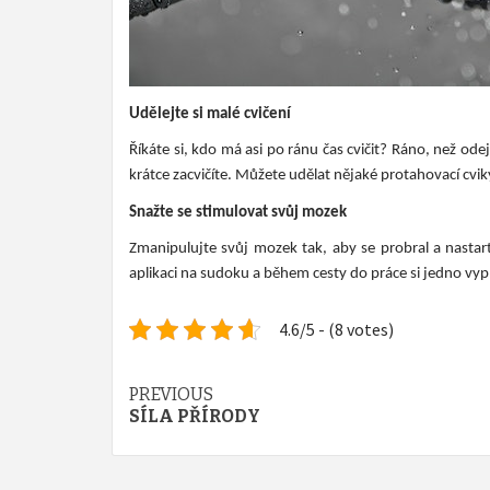
Udělejte si malé cvičení
Říkáte si, kdo má asi po ránu čas cvičit? Ráno, než o
krátce zacvičíte. Můžete udělat nějaké protahovací cvik
Snažte se stimulovat svůj mozek
Zmanipulujte svůj mozek tak, aby se probral a nastart
aplikaci na sudoku a během cesty do práce si jedno vyp
4.6/5 - (8 votes)
Continue
PREVIOUS
SÍLA PŘÍRODY
Reading