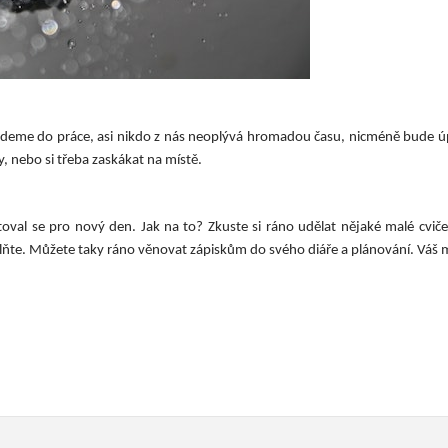
dejdeme do práce, asi nikdo z nás neoplývá hromadou času, nicméně bude úpl
y, nebo si třeba zaskákat na místě.
oval se pro nový den. Jak na to? Zkuste si ráno udělat nějaké malé cviče
lňte. Můžete taky ráno věnovat zápiskům do svého diáře a plánování. Váš mo