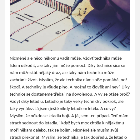
Nicméně ale něco někomu vadit může. Vždyť technika může
lidem uškodit, ale taky jim může pomoct. Díky technice sice se
nám může stát nějaký úraz, ale taky nám technika může
zachránit život. Myslím, že ale technika nám spíše pomáhá, než
škodí. A techniky je všude plno. A možná to člověk ani neví. Díky
technice se dostaneme třeba i na dovolenou. A vy se ptáte proč?
Vždyť díky letadlu. Letadlo je taky velký technický pokrok, ale
taky vynález. Já jsem ještě nikdy letadlem letěla. A co vy?
Myslím, že někdo se letadla bojí. A já jsem ten případ. Teď mám
strach sednout do letadla, i když bych moc chtěla k nějakému
moři někam daleko, tak se bojím. Nicméně ale musím svůj
strach překonat. Myslím, že technika je tak dopředu, že letadlo