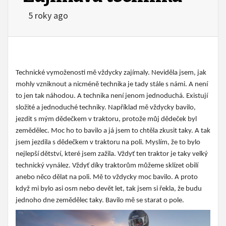
5 roky ago
Technické vymoženosti mě vždycky zajímaly. Neviděla jsem, jak
mohly vzniknout a nicméně technika je tady stále s námi. A není
to jen tak náhodou. A technika není jenom jednoduchá. Existují
složité a jednoduché techniky. Například mě vždycky bavilo,
jezdit s mým dědečkem v traktoru, protože můj dědeček byl
zemědělec. Moc ho to bavilo a já jsem to chtěla zkusit taky. A tak
jsem jezdila s dědečkem v traktoru na poli. Myslím, že to bylo
nejlepší dětství, které jsem zažila. Vždyť ten traktor je taky velký
technický vynález. Vždyť díky traktorům můžeme sklízet obilí
anebo něco dělat na poli. Mě to vždycky moc bavilo. A proto
když mi bylo asi osm nebo devět let, tak jsem si řekla, že budu
jednoho dne zemědělec taky. Bavilo mě se starat o pole.