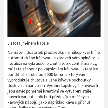
Jistota jménem kapsle
Nemáte-li dostatek prostředků na nákup kvalitního
automatického kávovaru a zároveň vám úplně tolik
nezáleží na vybroušené chuti stoprocentní arabicy,
můžete sáhnout po kapslovém kávovaru, který lze
pořídit už zhruba od 2000 korun a který vám
vyprodukuje chuťově slušné kávové pochoutky
doslova za pár vteřin. Výrobci kapslových kávovarů
jsou navíc poměrně kreativní ve vytváření stále
nových variant a příchutí především mléčných
kávových nápojů, jako například káva s příchutí
likéru Baileys nebo sušenek Oreo.