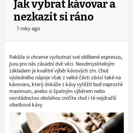
Jak vybrat kávovar a
nezkazit si ráno
7 roky ago
Pakliže si chceme vychutnat své oblíbené espresso,
jsou pro nás zásadní dvě věci. Neodmyslitelným
základem je kvalitní výběr kávových zrn. Chuť
výsledného nápoje však z velké části závisí také na
kávovaru, který dokáže z kávy vytěžit buď naprosté
maximum, anebo si špatným výběrem nebo
nezvládnutou obsluhou zničíte chuť i té nejdražší
cibetkové kávy.