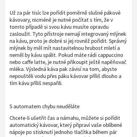
Už za pár tisíc lze pořídit poměrně slušné pákové
kávovary, nicméně je nutné počítat s tím, že v
tomto případě si svou kávu musíte opravdu
zasloužit. Tyto přístroje nemají integrovaný mlýnek
na kávu, proto je dobré si jej rovněž pořídit. Správný
mlýnek by měl mít nastavitelnou hrubost mletí a
neměl by kávu spálit. Pokud máte rádi cappuccino
nebo caffe latte, je nutné přikoupit ještě napěňovač
mléka. Výsledná káva pak závisí na tom, abyste
nepouštěli vodu přes páku kávovar příliš dlouho a
tím kávu příliš nespařili.
S automatem chybu neuděláte
Chcete-li ušetřit čas a námahu, můžete si pořídit
automatický kávovar, který připraví vaše oblíbené
nápoje po stisknutí jednoho tlačítka během pár