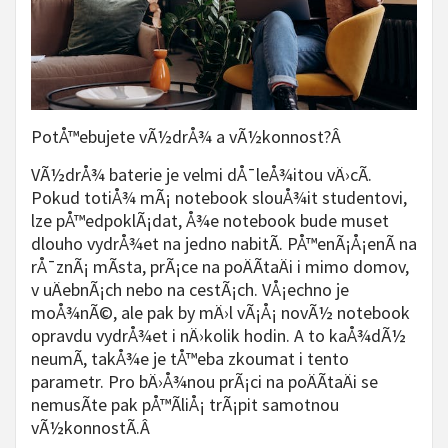
PotÅ™ebujete vÃ½drÅ¾ a vÃ½konnost?Â
VÃ½drÅ¾ baterie je velmi dÅ¯leÅ¾itou vÄ›cÃ­.
Pokud totiÅ¾ mÃ¡ notebook slouÅ¾it studentovi,
lze pÅ™edpoklÃ¡dat, Å¾e notebook bude muset
dlouho vydrÅ¾et na jedno nabitÃ­. PÅ™enÃ¡Å¡enÃ­ na
rÅ¯znÃ¡ mÃ­sta, prÃ¡ce na poÄÃ­taÄi i mimo domov,
v uÄebnÃ¡ch nebo na cestÃ¡ch. VÅ¡echno je
moÅ¾nÃ©, ale pak by mÄ›l vÃ¡Å¡ novÃ½ notebook
opravdu vydrÅ¾et i nÄ›kolik hodin. A to kaÅ¾dÃ½
neumÃ­, takÅ¾e je tÅ™eba zkoumat i tento
parametr. Pro bÄ›Å¾nou prÃ¡ci na poÄÃ­taÄi se
nemusÃ­te pak pÅ™Ã­liÅ¡ trÃ¡pit samotnou
vÃ½konnostÃ­.Â