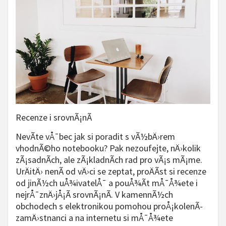
Recenze i srovnÃ¡nÃ­
NevÃ­te vÅ¯bec jak si poradit s vÃ½bÄ›rem
vhodnÃ©ho notebooku? Pak nezoufejte, nÄ›kolik
zÃ¡sadnÃ­ch, ale zÃ¡kladnÃ­ch rad pro vÃ¡s mÃ¡me.
UrÄitÄ› nenÃ­ od vÄ›ci se zeptat, proÄÃ­st si recenze
od jinÃ½ch uÅ¾ivatelÅ¯ a pouÅ¾Ã­t mÅ¯Å¾ete i
nejrÅ¯znÄ›jÅ¡Ã­ srovnÃ¡nÃ­. V kamennÃ½ch
obchodech s elektronikou pomohou proÅ¡kolenÃ­
zamÄ›stnanci a na internetu si mÅ¯Å¾ete