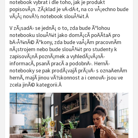
notebook vybrat i dle toho, jak je produkt
popisovÃ¡n. ZÃ¡klad je vÄ›dÄ›t, na co vÅ¡echno bude
vÃ¡Å¡ novÃ½ notebook slouÅ¾it.Â
V zÃ¡sadÄ› se jednÃ¡ o to, zda bude Ãºlohou
notebooku slouÅ¾it jako domÃ¡cÃ­ poÄÃ­taÄ pro
bÄ›Å¾nÃ© Ãºkony, zda bude vaÅ¡Ã­m pracovnÃ­m
nÃ¡strojem nebo bude slouÅ¾it pro studenty k
zapisovÃ¡nÃ­ poznÃ¡mek a vyhledÃ¡vÃ¡nÃ­
informacÃ­, psanÃ­ pracÃ­ a podobnÄ›. HernÃ­
notebooky se pak prodÃ¡vajÃ­ prÃ¡vÄ› s oznaÄenÃ­m
hernÃ­, majÃ­ jinou vÃ½konnost a i cenovÄ› jsou ve
zcela jinÃ© kategorii.Â