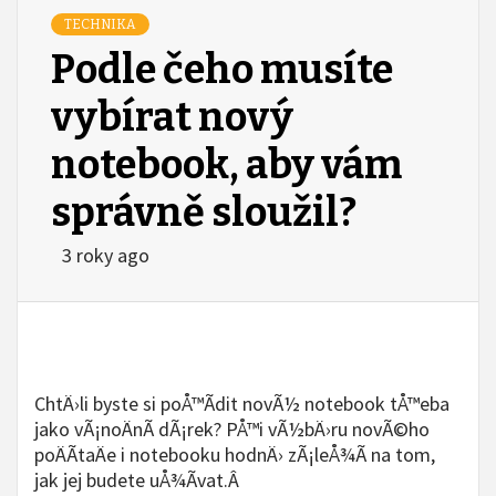
TECHNIKA
Podle čeho musíte
vybírat nový
notebook, aby vám
správně sloužil?
3 roky ago
ChtÄ›li byste si poÅ™Ã­dit novÃ½ notebook tÅ™eba
jako vÃ¡noÄnÃ­ dÃ¡rek? PÅ™i vÃ½bÄ›ru novÃ©ho
poÄÃ­taÄe i notebooku hodnÄ› zÃ¡leÅ¾Ã­ na tom,
jak jej budete uÅ¾Ã­vat.Â