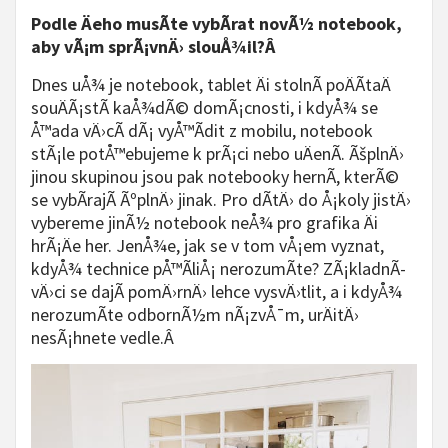
Podle Äeho musÃ­te vybÃ­rat novÃ½ notebook,
aby vÃ¡m sprÃ¡vnÄ› slouÅ¾il?Â
Dnes uÅ¾ je notebook, tablet Äi stolnÃ­ poÄÃ­taÄ
souÄÃ¡stÃ­ kaÅ¾dÃ© domÃ¡cnosti, i kdyÅ¾ se
Å™ada vÄ›cÃ­ dÃ¡ vyÅ™Ã­dit z mobilu, notebook
stÃ¡le potÅ™ebujeme k prÃ¡ci nebo uÄenÃ­. ÃšplnÄ›
jinou skupinou jsou pak notebooky hernÃ­, kterÃ©
se vybÃ­rajÃ­ ÃºplnÄ› jinak. Pro dÃ­tÄ› do Å¡koly jistÄ›
vybereme jinÃ½ notebook neÅ¾ pro grafika Äi
hrÃ¡Äe her. JenÅ¾e, jak se v tom vÅ¡em vyznat,
kdyÅ¾ technice pÅ™Ã­liÅ¡ nerozumÃ­te? ZÃ¡kladnÃ­
vÄ›ci se dajÃ­ pomÄ›rnÄ› lehce vysvÄ›tlit, a i kdyÅ¾
nerozumÃ­te odbornÃ½m nÃ¡zvÅ¯m, urÄitÄ›
nesÃ¡hnete vedle.Â