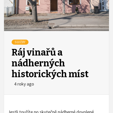
SLUŽBY
Ráj vinařů a
nádherných
historických míst
4 roky ago
Jestli toužíte po skutečně nádherné dovolené,