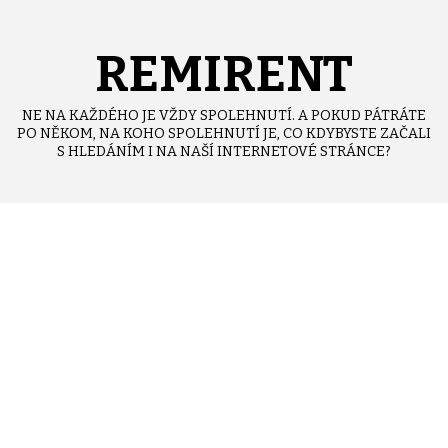
Skip
to
content
REMIRENT
NE NA KAŽDÉHO JE VŽDY SPOLEHNUTÍ. A POKUD PÁTRÁTE
PO NĚKOM, NA KOHO SPOLEHNUTÍ JE, CO KDYBYSTE ZAČALI
S HLEDÁNÍM I NA NAŠÍ INTERNETOVÉ STRÁNCE?