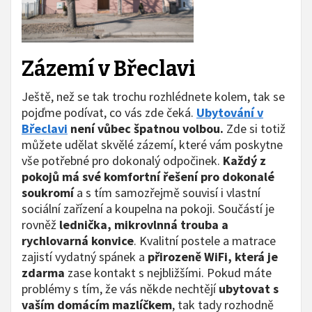
Zázemí v Břeclavi
Ještě, než se tak trochu rozhlédnete kolem, tak se
pojďme podívat, co vás zde čeká.
Ubytování v
Břeclavi
není vůbec špatnou volbou.
Zde si totiž
můžete udělat skvělé zázemí, které vám poskytne
vše potřebné pro dokonalý odpočinek.
Každý z
pokojů má své komfortní řešení pro dokonalé
soukromí
a s tím samozřejmě souvisí i vlastní
sociální zařízení a koupelna na pokoji. Součástí je
rovněž
lednička, mikrovlnná trouba a
rychlovarná konvice
. Kvalitní postele a matrace
zajistí vydatný spánek a
přirozeně WiFi, která je
zdarma
zase kontakt s nejbližšími. Pokud máte
problémy s tím, že vás někde nechtějí
ubytovat s
vaším domácím mazlíčkem
, tak tady rozhodně