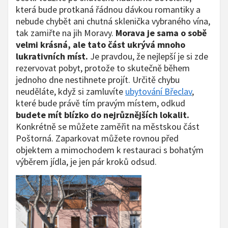
která bude protkaná řádnou dávkou romantiky a
nebude chybět ani chutná sklenička vybraného vína,
tak zamiřte na jih Moravy.
Morava je sama o sobě
velmi krásná, ale tato část ukrývá mnoho
lukrativních míst.
Je pravdou, že nejlepší je si zde
rezervovat pobyt, protože to skutečně během
jednoho dne nestihnete projít. Určitě chybu
neuděláte, když si zamluvíte
ubytování Břeclav
,
které bude právě tím pravým místem, odkud
budete mít blízko do nejrůznějších lokalit.
Konkrétně se můžete zaměřit na městskou část
Poštorná. Zaparkovat můžete rovnou před
objektem a mimochodem k restauraci s bohatým
výběrem jídla, je jen pár kroků odsud.