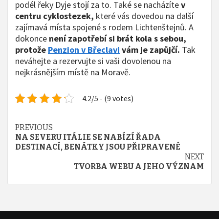
podél řeky Dyje stojí za to. Také se nacházíte
v
centru cyklostezek,
které vás dovedou na další
zajímavá místa spojené s rodem Lichtenštejnů. A
dokonce
není zapotřebí si brát kola s sebou,
protože
Penzion v Břeclavi
vám je zapůjčí.
Tak
neváhejte a rezervujte si vaši dovolenou na
nejkrásnějším místě na Moravě.
4.2/5 - (9 votes)
Continue
PREVIOUS
NA SEVERU ITÁLIE SE NABÍZÍ ŘADA
Reading
DESTINACÍ, BENÁTKY JSOU PŘIPRAVENÉ
NEXT
TVORBA WEBU A JEHO VÝZNAM