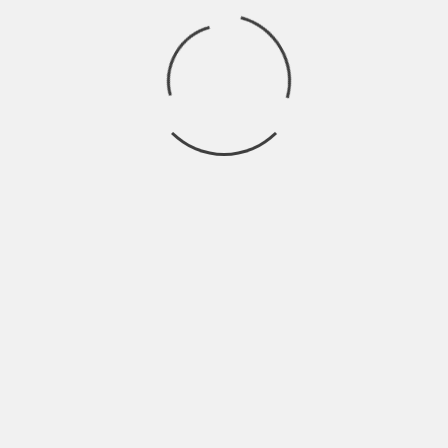
ání zaměstnání: Nabídka p
, ale pokud víte, kde hledat a jak na to jít chytře, cesta k
abídka práce Brno
, máme pro vás praktický návod, jak při 
dáte