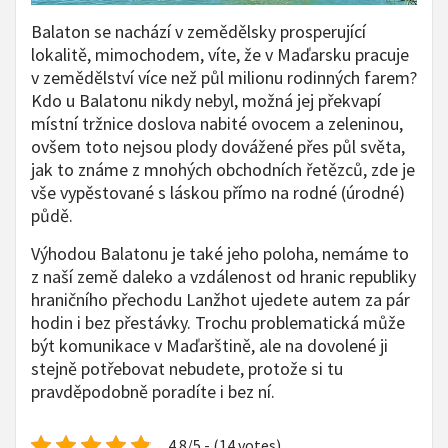
Balaton se nachází v zemědělsky prosperující
lokalitě, mimochodem, víte, že v Maďarsku pracuje
v zemědělství více než půl milionu rodinných farem?
Kdo u Balatonu nikdy nebyl, možná jej překvapí
místní tržnice doslova nabité ovocem a zeleninou,
ovšem toto nejsou plody dovážené přes půl světa,
jak to známe z mnohých obchodních řetězců, zde je
vše vypěstované s láskou přímo na rodné (úrodné)
půdě.
Výhodou Balatonu je také jeho poloha, nemáme to
z naší země daleko a vzdálenost od hranic republiky
hraničního přechodu Lanžhot ujedete autem za pár
hodin i bez přestávky. Trochu problematická může
být komunikace v Maďarštině, ale na dovolené ji
stejně potřebovat nebudete, protože si tu
pravděpodobně poradíte i bez ní.
4.8/5 - (14 votes)