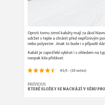
Oproti tomu zimní kabáty mají za úkol hlavn
udržet v teple a chránit před nepříznivým p
nebo polyester. Jinak to bude i v případě d
Kabát je zapotřebí vybírat i s ohledem na ty
naopak kila přidávat.
4.5/5 - (10 votes)
Continue
PREVIOUS
KTERÉ SLOŽKY SE NACHÁZÍ V SÉRU PRO
Reading