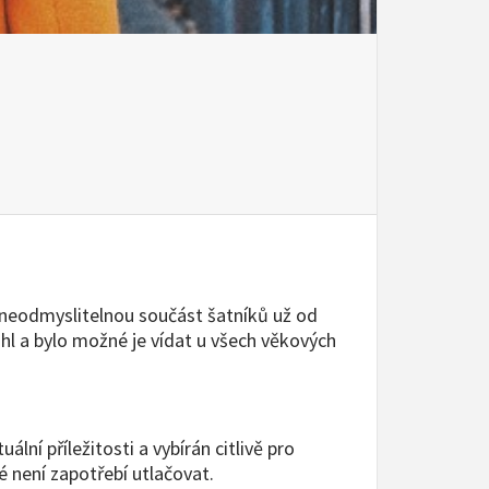
i neodmyslitelnou součást šatníků už od
hl a bylo možné je vídat u všech věkových
í příležitosti a vybírán citlivě pro
é není zapotřebí utlačovat.