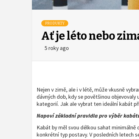
PRODUKTY
Ať je léto nebo zim
5 roky ago
Nejen v zimě, ale i v létě, může vkusně vyb
dávných dob, kdy se povětšinou objevovaly u
kategorií. Jak ale vybrat ten ideální kabát 
Napoví základní pravidla pro výběr kabát
Kabát by měl svou délkou sahat minimálně do
konkrétní typ postavy. V posledních letech s