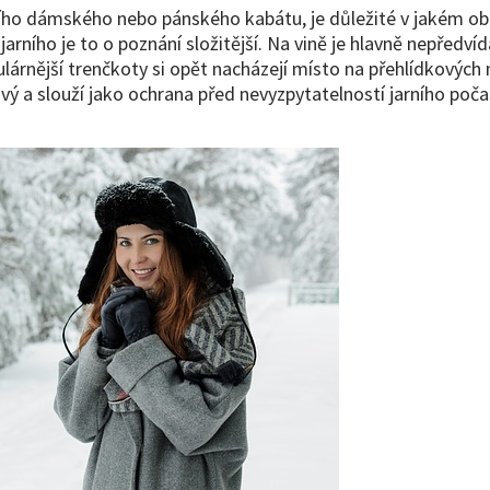
ího dámského nebo pánského kabátu, je důležité v jakém obd
jarního je to o poznání složitější. Na vině je hlavně nepředv
lárnější trenčkoty si opět nacházejí místo na přehlídkových
ý a slouží jako ochrana před nevyzpytatelností jarního počasí