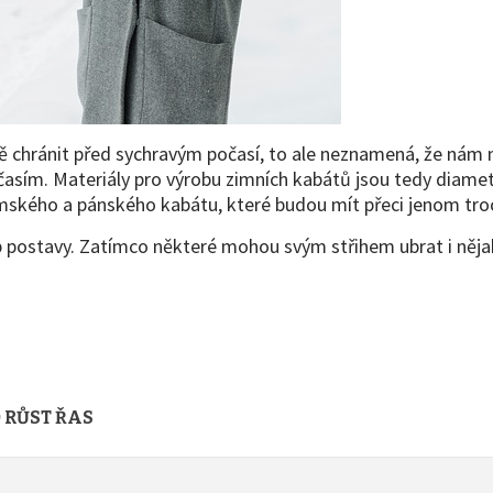
ě chránit před sychravým počasí, to ale neznamená, že nám 
očasím. Materiály pro výrobu zimních kabátů jsou tedy diame
ámského a pánského kabátu, které budou mít přeci jenom troc
p postavy. Zatímco některé mohou svým střihem ubrat i nějaké
 RŮST ŘAS