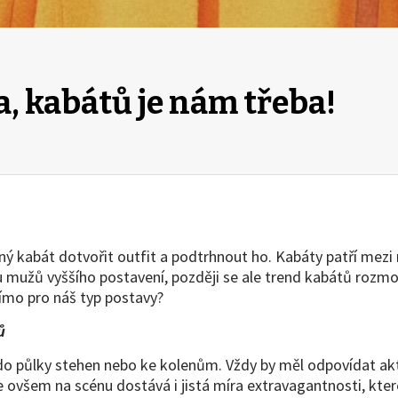
a, kabátů je nám třeba!
raný kabát dotvořit outfit a podtrhnout ho. Kabáty patří mez
 mužů vyššího postavení, později se ale trend kabátů rozmo
přímo pro náš typ postavy?
ů
 půlky stehen nebo ke kolenům. Vždy by měl odpovídat aktuáln
e ovšem na scénu dostává i jistá míra extravagantnosti, kter