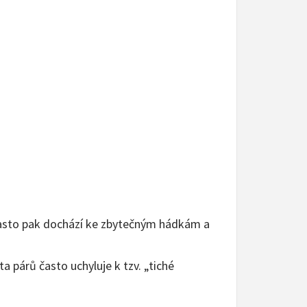
 často pak dochází ke zbytečným hádkám a
 párů často uchyluje k tzv. „tiché