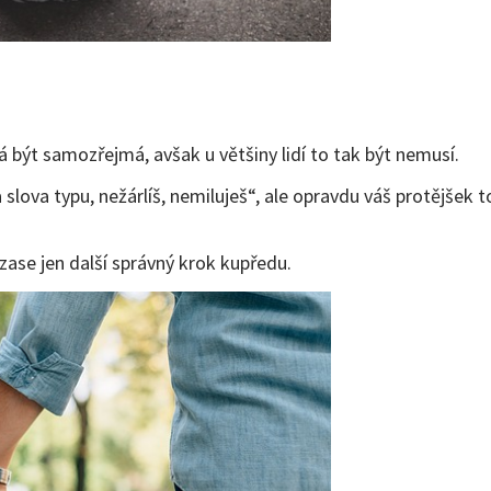
být samozřejmá, avšak u většiny lidí to tak být nemusí.
na slova typu, nežárlíš, nemiluješ“, ale opravdu váš protějšek
s zase jen další správný krok kupředu.