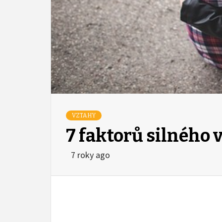
VZTAHY
7 faktorů silného 
7 roky ago